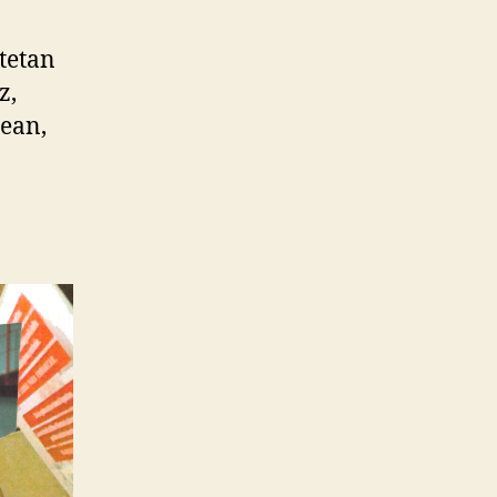
stetan
z,
tean,