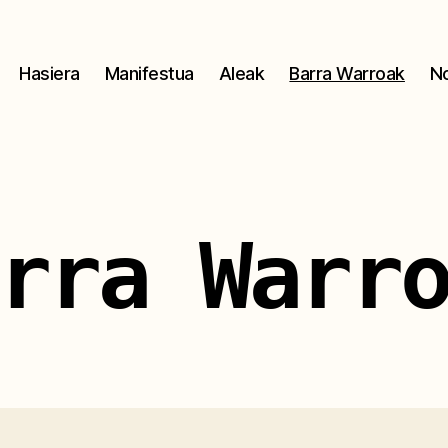
Hasiera
Manifestua
Aleak
Barra Warroak
No
rra Warr