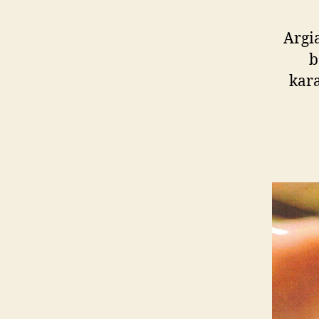
Argia
b
kara