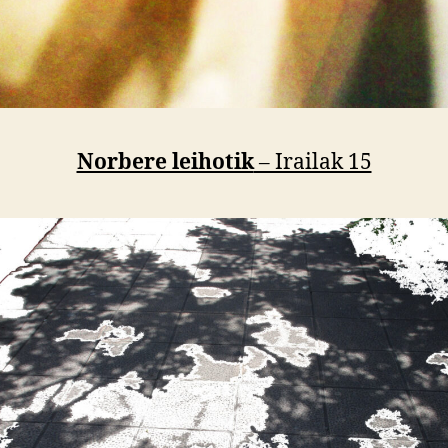
Norbere leihotik
– Irailak 15