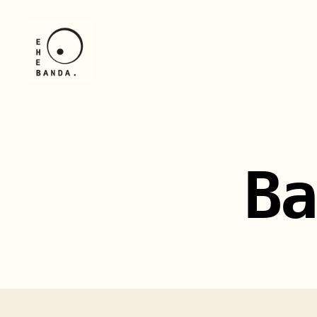
Behe
Banda
Ba