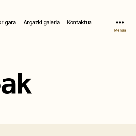
r gara
Argazki galeria
Kontaktua
Menua
oak