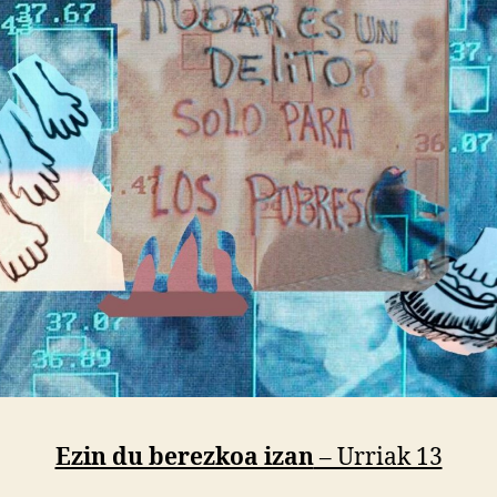
Ezin du berezkoa izan
– Urriak 13