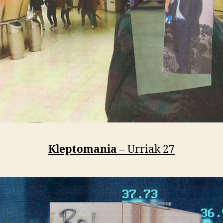
Kleptomania
– Urriak 27