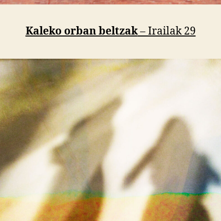
Kaleko orban beltzak
– Irailak 29