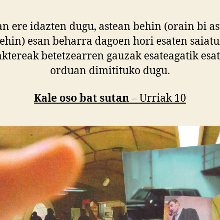
n ere idazten dugu, astean behin (orain bi a
ehin) esan beharra dagoen hori esaten saiatu
ktereak betetzearren gauzak esateagatik esa
orduan dimitituko dugu.
Kale oso bat sutan
– Urriak 10